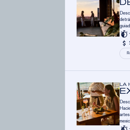
D
Descu
detrá
guiad
R
LA 
E
Descu
Hacie
artes
mexi