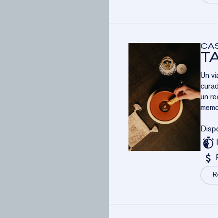
CAS
T
Un vi
curad
un re
memor
Dispo
R