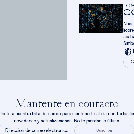
LOS
C
Nuest
licor
acaba
Símbo
C
Mantente en contacto
Únete a nuestra lista de correo para mantenerte al día con todas la
novedades y actualizaciones. No te pierdas lo último.
Dirección
Suscribir