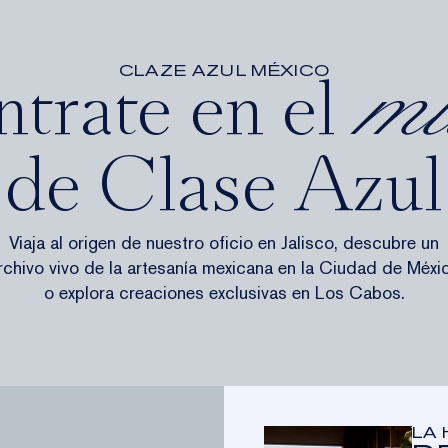
CLAZE AZUL MÉXICO
trate en el
m
ADOS
de Clase Azul
AD
Viaja al origen de nuestro oficio en Jalisco, descubre un
rchivo vivo de la artesanía mexicana en la Ciudad de Méxi
AS
ES
o explora creaciones exclusivas en Los Cabos.
MISO
IDORES
LA 