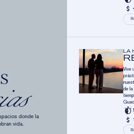
R
LA 
R
Vive 
s
práct
nuest
de la
ias
tiemp
Guada
spacios donde la
obran vida.
R