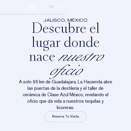
La Hacienda
Abrir
Mi perfil
Ir al contenido principal
EN
ES
menú
de
NUESTROS
navegación
JALISCO, MÉXICO
DESTILADOS
Descubre el
Ver video
VISÍTANOS
lugar donde
ICONOS
LA HACIENDA
NUESTRA HISTORIA
NUESTRA COMUNIDAD
EDICIONES LIMITADAS
CASA DE LOS LEONES
NUESTRO OFICIO
nace
nuestro
SOBRE NOSOTROS
LOS CABOS
NUESTRO COMPROMISO
oficio
CONTÁCTANOS
A solo 95 km de Guadalajara, La Hacienda abre
LISTA DE
las puertas de la destilería y el taller de
cerámica de Clase Azul México, revelando el
DISTRIBUIDORES
oficio que da vida a nuestros tequilas y
licoreras.
Reserva Tu Visita