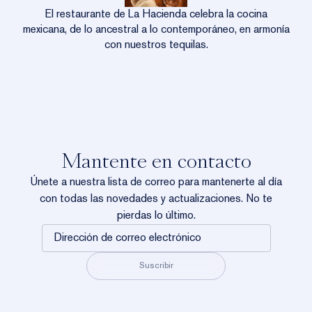
El restaurante de La Hacienda celebra la cocina
mexicana, de lo ancestral a lo contemporáneo, en armonía
con nuestros tequilas.
DESCUBRIR
Boutique
Mantente en contacto
Únete a nuestra lista de correo para mantenerte al día
La Boutique de La Hacienda reúne el universo de Clase
con todas las novedades y actualizaciones. No te
Azul México, con piezas icónicas, ediciones limitadas y
pierdas lo último.
creaciones exclusivas en un entorno cuidadosamente
Dirección
curado.
de
correo
Suscribir
electrónico