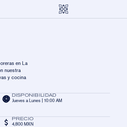
LA HACIENDA
Explorar
 inmersión íntima en el universo de Clase Azul México a tr
ADOS
de la gastronomía, los espacios y la experiencia sensorial.
coreras en La
AD
n nuestra
AS
ES
vas y cocina
MISO
DISPONIBILIDAD
Jueves a Lunes | 10:00 AM
IDORES
PRECIO
4,800 MXN