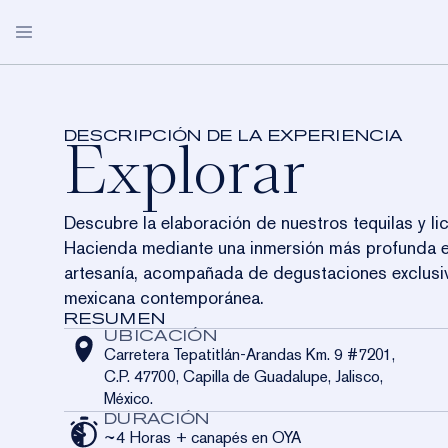
Ir al contenido principal
Abrir
close
menú
menu
de
navegación
Una
NUESTROS DESTIL
DESCRIPCIÓN DE LA EXPERIENCIA
Explorar
VISÍTANOS
ICONOS
LA HACIENDA
NUESTRA HISTORIA
Descubre la elaboración de nuestros tequilas y li
NUESTRA COMUNID
Hacienda mediante una inmersión más profunda e
EDICIONES LIMITAD
CASA DE LOS LEON
NUESTRO OFICIO
artesanía, acompañada de degustaciones exclusi
SOBRE NOSOTROS
mexicana contemporánea.
RESUMEN
LOS CABOS
NUESTRO COMPRO
CONTÁCTANOS
UBICACIÓN
Carretera Tepatitlán-Arandas Km. 9 #7201,
C.P. 47700, Capilla de Guadalupe, Jalisco,
LISTA DE DISTRIBU
México.
DURACIÓN
~4 Horas + canapés en OYA