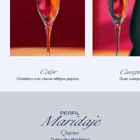
Color
Cuerp
Cristalino con claros reflejos pajizos
Gran cuerp
PERFIL
Maridaje
Queso
Queso de cabra fresco