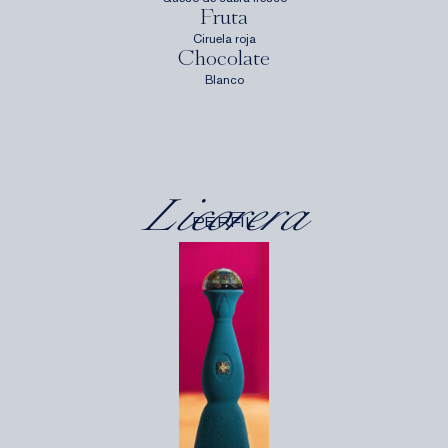
Fruta
Ciruela roja
Chocolate
Blanco
Licorera
PERFIL