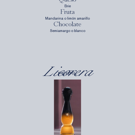
Queso
Brie
Fruta
Mandarina o limón amarillo
Chocolate
Semiamargo o blanco
Licorera
PERFIL